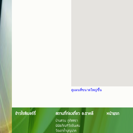
ดูแผนที่ขนาดใหญ่ขึ้น
ข้าวไรซ์เบอร์รี่
สถานที่ท่องเที่ยว อ.ตาคลี
หน้าแรก
บ้านสวน ภูภัสสรา
พิพิธภัณฑ์วัดจันเสน
วัดเขาถ้ำบุญนาค