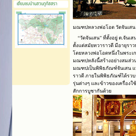
เยี่ยมชมบ้านสวนภูภัสสรา
มณฑปหลวงพ่อโอด วัดจันเสน
“วัดจันเสน” ที่ตั้งอยู่ ต.จั
ตั้งแต่สมัยทวาราวดี มีอายุรา
โดยหลวงพ่อโอดหนึ่งในพระเกจ
มณฑปหลังนี้สร้างอย่างสมส่
มณฑปเป็นพิพิธภัณฑ์จันเสน
แ
ราวดี
ภายในพิพิธภัณฑ์ได้รวบ
รุ่นต่างๆ และข้าวของเครื่องใช
สักการบูชากันด้วย