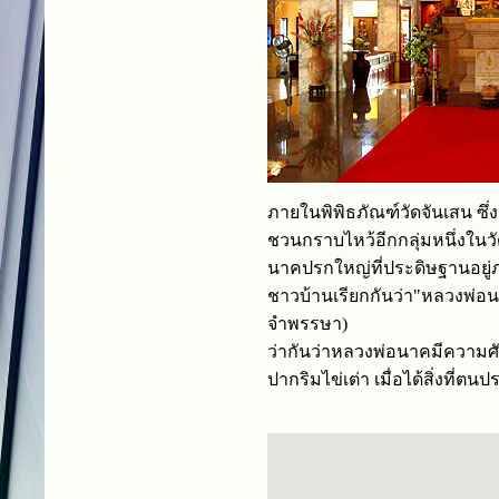
ภายในพิพิธภัณฑ์วัดจันเสน
ซึ
ชวนกราบไหว้อีกกลุ่มหนึ่งในวั
นาคปรกใหญ่ที่ประดิษฐานอยู่
ชาวบ้านเรียกกันว่า"หลวงพ่อ
จำพรรษา)
ว่ากันว่าหลวงพ่อนาคมีความศัก
ปากริมไข่เต่า
เมื่อได้สิ่งที