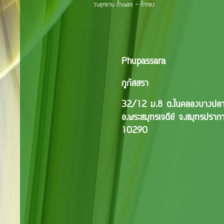
วนอุทยาน ถ้ำเพชร - ถ้ำทอง
Phupassara
ภูภัสสรา
32/12 ม.8 ต.ในคลองบางป
อ.พระสมุทรเจดีย์ จ.สมุทรปราก
10290