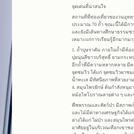
จุดเด่นที่น่าสนใจ
สถานที่ที่ท่องเที่ยวของวนอุ
ประมาณ 70 ถ้ำ ขณะนี้ได้มีก
และยังมีเส้นทางศึกษาธรรมช
เหมาะแก่การเรียนรู้อีกมากมาย 
1. ถ้ำบุษราคัม ภายในถ้ำมีห้อ
ปุยนุ่นสีขาวบริสุทธิ์ ยามกร
อีกถ้ำที่มีความหลากหลาย มีคว
จุดชมวิว ได้แก่ จุดชมวิวผาชม
น้ำทะเล มีทัศนียภาพที่สวย
4. สมุนไพรยักษ์ ต้นกำลังหนุมา
หม้อไหโบราณลายต่าง ๆ และขอ
พืชพรรณและสัตว์ป่า มีสภาพเป
และไม้มีค่าทางเศรษฐกิจได้แก
ล่างได้แก่ ไผ่ป่า และสมุนไพร
อาศัยอยู่ในบริเวณเทือกเขาชอนเ