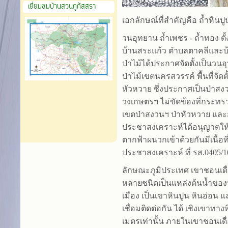
เยี่ยมชมบ้านสวนภูภัสสรา
เอกลักษณ์ที่สำคัญคือ ถ้ำหินปู
วนอุทยาน ถ้ำเพชร - ถ้ำทอง ตั้งอ
บ้านสระแก้ว ตำบลตาคลีและบ้า
ป่าไม้ได้ประกาศจัดตั้งเป็นว
ป่าไม้เขตนครสวรรค์ พื้นที่จั
หัวหวาย ซึ่งประกาศเป็นป่าสง
วงเกษตรฯ ไม่ขัดข้องที่กระ
เขตป่าสงวนฯ ป่าหัวหวาย แล
ประชาสงเคราะห์ได้อนุญาตให้กร
ตากฟ้าผนวกเข้าด้วยกันมีเนื้อที
ประชาสงเคราะห์ ที่ รส.0405/1
ลักษณะภูมิประเทศ เขาชอนเดื่
หลายชนิดเป็นแหล่งต้นน้ำของห
เมือง เป็นเขาหินปูน หินอ่อน
เชื่อมติดต่อกัน ได้ เชิงเขา
เมตรเท่านั้น ภายในเขาชอนเดื