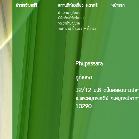
ข้าวไรซ์เบอร์รี่
สถานที่ท่องเที่ยว อ.ตาคลี
หน้าแรก
บ้านสวน ภูภัสสรา
พิพิธภัณฑ์วัดจันเสน
วัดเขาถ้ำบุญนาค
วนอุทยาน ถ้ำเพชร - ถ้ำทอง
Phupassara
ภูภัสสรา
32/12 ม.8 ต.ในคลองบางป
อ.พระสมุทรเจดีย์ จ.สมุทรปราก
10290